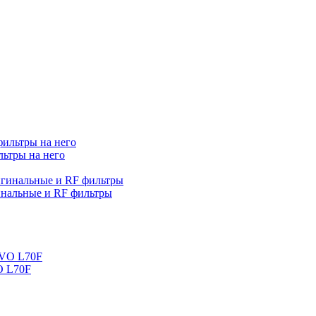
льтры на него
нальные и RF фильтры
O L70F