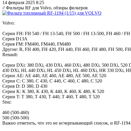
14 февраля 2025 8:25
// Фильтры RF для Volvo, обзоры фильтров
Volvo:
Серии FH: FH 540 / FH 13-540, FH 500 / FH 13-500, FH 460 / FH 13
Серия D13A
Серия FM: FM400, FM440, FM480
Другие: R, FH 400, FH 420, FH 440, FH 460, FH 480, FH 500, FH
Renault:
Серии DXi: 380 DXi, 430 DXi, 460 DXi, 480 DXi, 500 DXi, 52
430 DXi, HL 440 DXi, HL 450 DXi, HL 460 DXi, HR 330 DXi, H
Серии AE: AE 440, AE 460, AE 480, AE 500, AE 520
Серии C: C 380, C 430, C 440, C 460, C 480, C 520
Серия D: D 380, D 430
Серии K: K 380, K 430, K 440, K 460, K 480, K 520
Серии T: T 380, T 430, T 440, T 460, T 480, T 520
Sisu:
460 (500-460)
500 (500-500)
Важно отметить, что это не исчерпывающий список, и RF-1194 