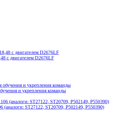
48 с двигателем D2676LF
обучения и укрепления команды
 (аналоги: ST27122, ST20709, P502149, P550390)