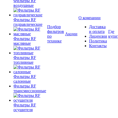
Фильтры RF
воздушные
О компании
Фильтры RF
гидравлические
Подбор
Доставка
фильтров
и оплата
Где
Акции
по
Лицензии
купи
Фильтры RF
технике
Политика
масляные
Контакты
Фильтры RF
топливные
Фильтры RF
салонные
Фильтры RF
трансмиссионные
Фильтры RF
осушителя