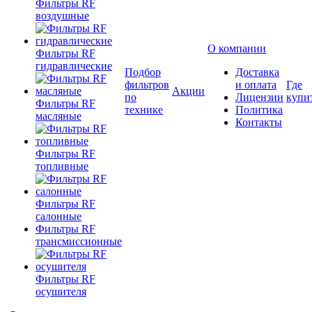
Фильтры RF
воздушные
О компании
Фильтры RF
гидравлические
Подбор
Доставка
фильтров
и оплата
Где
Акции
по
Лицензии
купи
Фильтры RF
технике
Политика
масляные
Контакты
Фильтры RF
топливные
Фильтры RF
салонные
Фильтры RF
трансмиссионные
Фильтры RF
осушителя