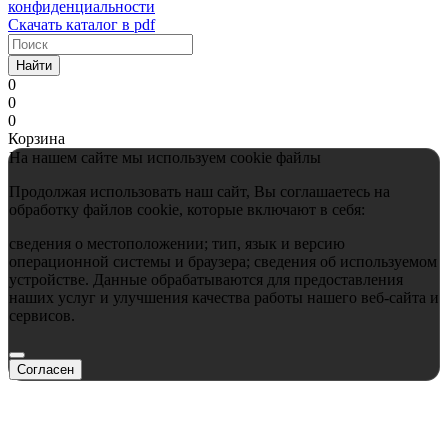
конфиденциальности
Скачать каталог в pdf
Найти
0
0
0
Корзина
На нашем сайте мы используем cookie файлы
Продолжая использовать наш сайт, Вы соглашаетесь на
обработку файлов cookie, которые включают в себя:
сведения о местоположении; тип, язык и версию
операционной системы и браузера; сведения об используемом
устройстве. Данные обрабатываются для предоставления
наших услуг и улучшения качества работы нашего веб-сайта и
сервисов.
Согласен