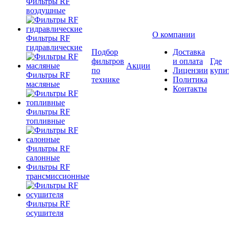
Фильтры RF
воздушные
О компании
Фильтры RF
гидравлические
Подбор
Доставка
фильтров
и оплата
Где
Акции
по
Лицензии
купи
Фильтры RF
технике
Политика
масляные
Контакты
Фильтры RF
топливные
Фильтры RF
салонные
Фильтры RF
трансмиссионные
Фильтры RF
осушителя