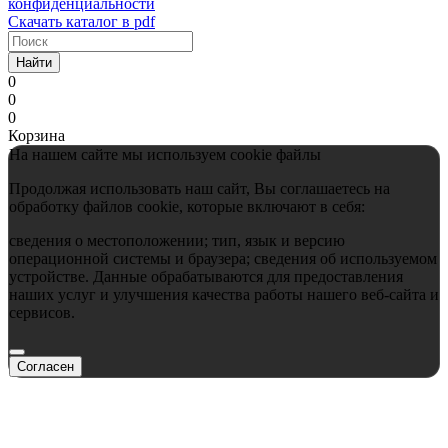
конфиденциальности
Скачать каталог в pdf
Найти
0
0
0
Корзина
На нашем сайте мы используем cookie файлы
Продолжая использовать наш сайт, Вы соглашаетесь на
обработку файлов cookie, которые включают в себя:
сведения о местоположении; тип, язык и версию
операционной системы и браузера; сведения об используемом
устройстве. Данные обрабатываются для предоставления
наших услуг и улучшения качества работы нашего веб-сайта и
сервисов.
Согласен