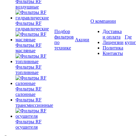
Фильтры RF
воздушные
О компании
Фильтры RF
гидравлические
Подбор
Доставка
фильтров
и оплата
Где
Акции
по
Лицензии
купи
Фильтры RF
технике
Политика
масляные
Контакты
Фильтры RF
топливные
Фильтры RF
салонные
Фильтры RF
трансмиссионные
Фильтры RF
осушителя