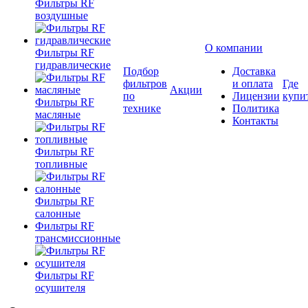
Фильтры RF
воздушные
О компании
Фильтры RF
гидравлические
Подбор
Доставка
фильтров
и оплата
Где
Акции
по
Лицензии
купи
Фильтры RF
технике
Политика
масляные
Контакты
Фильтры RF
топливные
Фильтры RF
салонные
Фильтры RF
трансмиссионные
Фильтры RF
осушителя