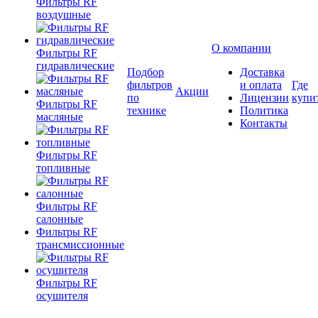
Фильтры RF
воздушные
О компании
Фильтры RF
гидравлические
Подбор
Доставка
фильтров
и оплата
Где
Акции
по
Лицензии
купи
Фильтры RF
технике
Политика
масляные
Контакты
Фильтры RF
топливные
Фильтры RF
салонные
Фильтры RF
трансмиссионные
Фильтры RF
осушителя