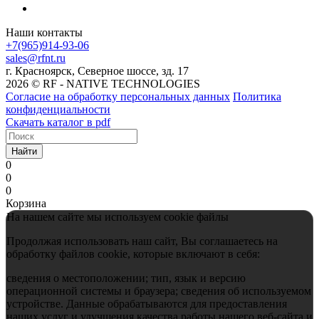
Наши контакты
+7(965)914-93-06
sales@rfnt.ru
г. Красноярск, Северное шоссе, зд. 17
2026 © RF - NATIVE TECHNOLOGIES
Согласие на обработку персональных данных
Политика
конфиденциальности
Скачать каталог в pdf
Найти
0
0
0
Корзина
На нашем сайте мы используем cookie файлы
Продолжая использовать наш сайт, Вы соглашаетесь на
обработку файлов cookie, которые включают в себя:
сведения о местоположении; тип, язык и версию
операционной системы и браузера; сведения об используемом
устройстве. Данные обрабатываются для предоставления
наших услуг и улучшения качества работы нашего веб-сайта и