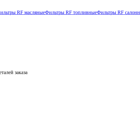
ильтры RF масляные
Фильтры RF топливные
Фильтры RF салон
талей заказа