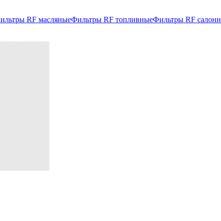
ильтры RF масляные
Фильтры RF топливные
Фильтры RF салон