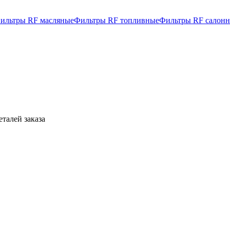
ильтры RF масляные
Фильтры RF топливные
Фильтры RF салон
талей заказа