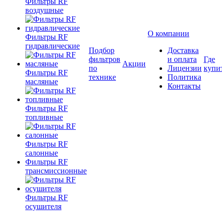
Фильтры RF
воздушные
О компании
Фильтры RF
гидравлические
Подбор
Доставка
фильтров
и оплата
Где
Акции
по
Лицензии
купи
Фильтры RF
технике
Политика
масляные
Контакты
Фильтры RF
топливные
Фильтры RF
салонные
Фильтры RF
трансмиссионные
Фильтры RF
осушителя