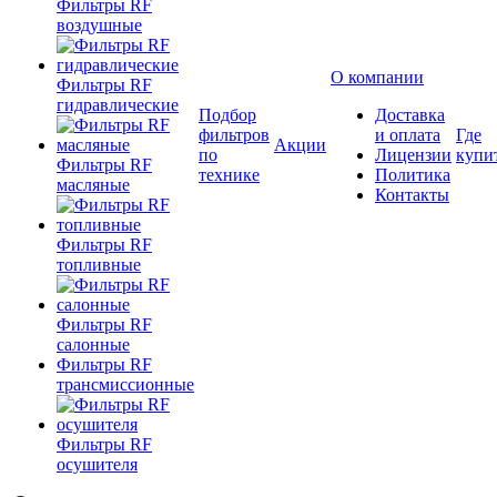
Фильтры RF
воздушные
О компании
Фильтры RF
гидравлические
Подбор
Доставка
фильтров
и оплата
Где
Акции
по
Лицензии
купи
Фильтры RF
технике
Политика
масляные
Контакты
Фильтры RF
топливные
Фильтры RF
салонные
Фильтры RF
трансмиссионные
Фильтры RF
осушителя