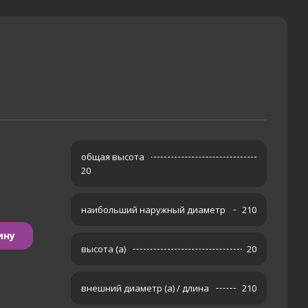
общая высота
20
наибольший наружный диаметр
210
ину
высота (а)
20
внешний диаметр (а) / длина
210