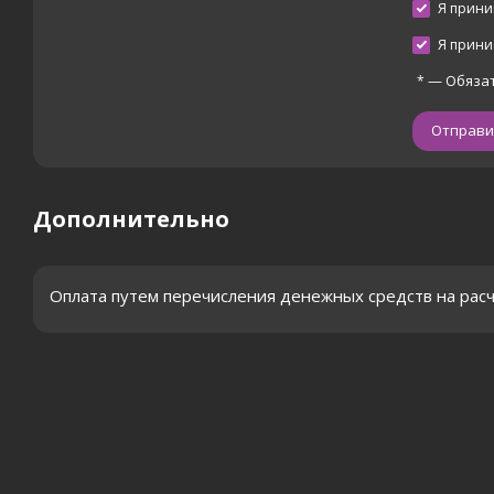
Я прин
Я прин
—
Обяза
*
Дополнительно
Оплата путем перечисления денежных средств на рас