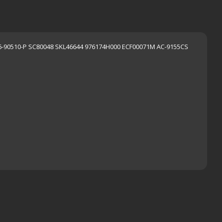
-90510-P SC80048 SKL46644 976174H000 ECF00071M AC-9155CS