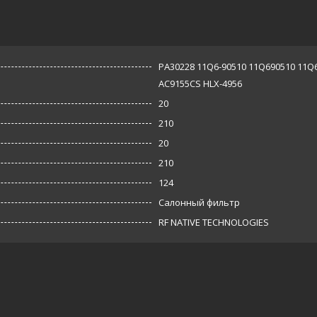
PA30228 11Q6-90510 11Q690510 11Q6
AC9155CS HLX-4956
20
210
20
210
124
Салонный фильтр
RF NATIVE TECHNOLOGIES