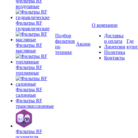
Фильтры RF
воздушные
Фильтры RF
О компании
гидравлические
Подбор
Доставка
фильтров
и оплата
Где
Акции
Фильтры RF
по
Лицензии
купи
масляные
технике
Политика
Контакты
Фильтры RF
топливные
Фильтры RF
салонные
Фильтры RF
трансмиссионные
Фильтры RF
осушителя