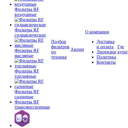
Фильтры RF
воздушные
Фильтры RF
О компании
гидравлические
Подбор
Доставка
фильтров
и оплата
Где
Акции
Фильтры RF
по
Лицензии
купи
масляные
технике
Политика
Контакты
Фильтры RF
топливные
Фильтры RF
салонные
Фильтры RF
трансмиссионные