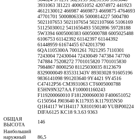
3931063 3I1221 400651052 42074972 441923
4612130012 466987 4669873 4669875 4764693
47701701 5000806336 5000814227 5004780
5021107653 5021107654 5021107666 5106169
51125030012 5411656493 5502896 59728188
5W3394 6005000383 6005000788 6005025488
6106753 61142392 61142397 61144392
61448959 61674455 6742013790
6QA1105300A 7001261 7021295 7110301
7243004 72430044 72430049 747384 747760
747884 75208272 7701015820 7701015830
7984867 8000250 81125030035 8123679
8329000049 835331343V 89303028 91605196
9836141098 991203640 9Y4421 9Y4516
C47412P56 CM3931063 CT6005000788
E5HN9N327AA F100001160243
F119200060010 F181200060030 F400651052
G150564 J903640 K117935 K117935N50
Q1H4117 W1H4117 X810190140 YUBP00224
DIFA6125 KC18 9.3.63 9363
ОБЩАЯ
146
ВЫСОТА
Наибольший
наружный
86,5