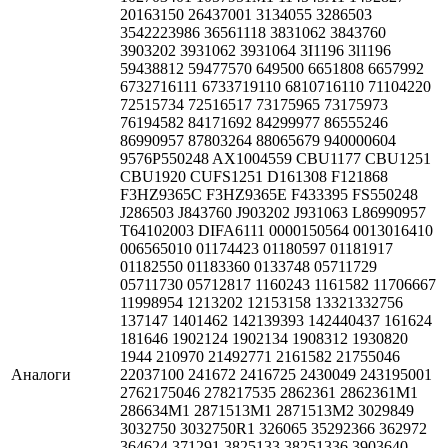
20163150 26437001 3134055 3286503
3542223986 36561118 3831062 3843760
3903202 3931062 3931064 3I1196 3l1196
59438812 59477570 649500 6651808 6657992
6732716111 6733719110 6810716110 71104220
72515734 72516517 73175965 73175973
76194582 84171692 84299977 86555246
86990957 87803264 88065679 940000604
9576P550248 AX1004559 CBU1177 CBU1251
CBU1920 CUFS1251 D161308 F121868
F3HZ9365C F3HZ9365E F433395 FS550248
J286503 J843760 J903202 J931063 L86990957
T64102003 DIFA6111 0000150564 0013016410
006565010 01174423 01180597 01181917
01182550 01183360 0133748 05711729
05711730 05712817 1160243 1161582 11706667
11998954 1213202 12153158 13321332756
137147 1401462 142139393 142440437 161624
181646 1902124 1902134 1908312 1930820
1944 210970 21492771 2161582 21755046
Аналоги
22037100 241672 2416725 2430049 243195001
2762175046 278217535 2862361 2862361M1
286634M1 2871513M1 2871513M2 3029849
3032750 3032750R1 326065 35292366 362972
364624 371291 3825133 38251336 3903640