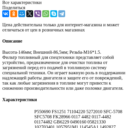
Все характеристики
Поделиться
Цена действительна только для интернет-магазина и может
отличаться от цен в розничных магазинах
Описание
Высота-146мм; Внешний-86,5мм; Резьба-M16*1.5.
Фильтр топливный для спецтехники представляет собой
устройство, предназначенное для очистки топлива от
загрязнений перед его подачей в топливную систему
специальной техники. Он играет важную роль в поддержании
надлежащей работы двигателя и защите его от повреждений,
так как любые загрязнения в топливе могут привести к
снижению производительности или даже поломке двигателя.
Характеристики
P550690 FS1251 71104220 5272010 SFC-5708
SFC5708 FK28966 0117 4482 0117-4482
01174482 GB6229 0490160 05821330
102703401 1057951M1 114545A1 1492827