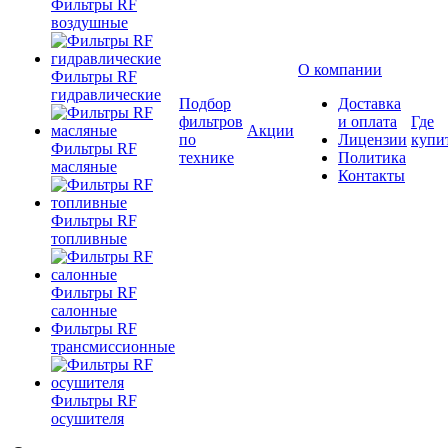
Фильтры RF
воздушные
О компании
Фильтры RF
гидравлические
Подбор
Доставка
фильтров
и оплата
Где
Акции
по
Лицензии
купи
Фильтры RF
технике
Политика
масляные
Контакты
Фильтры RF
топливные
Фильтры RF
салонные
Фильтры RF
трансмиссионные
Фильтры RF
осушителя