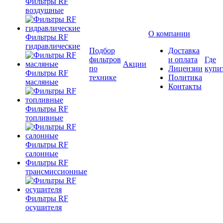
Фильтры RF
воздушные
О компании
Фильтры RF
гидравлические
Подбор
Доставка
фильтров
и оплата
Где
Акции
по
Лицензии
купи
Фильтры RF
технике
Политика
масляные
Контакты
Фильтры RF
топливные
Фильтры RF
салонные
Фильтры RF
трансмиссионные
Фильтры RF
осушителя