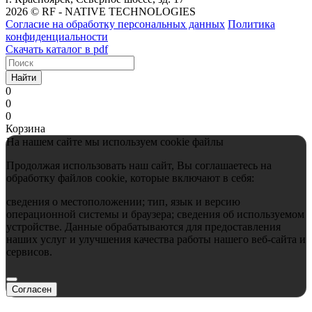
2026 © RF - NATIVE TECHNOLOGIES
Согласие на обработку персональных данных
Политика
конфиденциальности
Скачать каталог в pdf
Найти
0
0
0
Корзина
На нашем сайте мы используем cookie файлы
Продолжая использовать наш сайт, Вы соглашаетесь на
обработку файлов cookie, которые включают в себя:
сведения о местоположении; тип, язык и версию
операционной системы и браузера; сведения об используемом
устройстве. Данные обрабатываются для предоставления
наших услуг и улучшения качества работы нашего веб-сайта и
сервисов.
Согласен