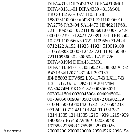
DIFA4313 DIFA4313M DIFA4313М01
DIFA4313.1-01 DIFA4330 4313М-01
EKO0182 AG1077 11033128
1886731109560 nf45871 721110956010
PA2776 PA3494 SA14473 HP462 HP681
721-1109560-10721110956010 000712424
0000722391 712423 722391 721.1109560-
10 721.1109560-30 721.1109560 712424
0712422 А152 41925 41924 510619108
510659308 0000712423 721-1109560-30
721110956030 с30850/2 LAF1726
DIFA4319М DIFA4313M01
DIFA4313M-01 C30850/2 C308502 A152
B4313 ФП207.1-35 ФП207135
ДФВ5803 EFV662 LX-117-B LX117-B
LX117B ЭК.53 ЭК53 FA3047/4M
FA30474M EKO01.82 0003563021
0030941504 0030945004 0040945004
00709050 0090940502 01872 01902129
01904550 05040142 05821137 0694218
0712420 0712421 101241 110331287
1214 1335 12141335 1215 4939 12154939
1499695 16546CW46P 192035948
197588 275588 2755882 29000026
Аналоги
29000206 2900020600 29504526 2996154