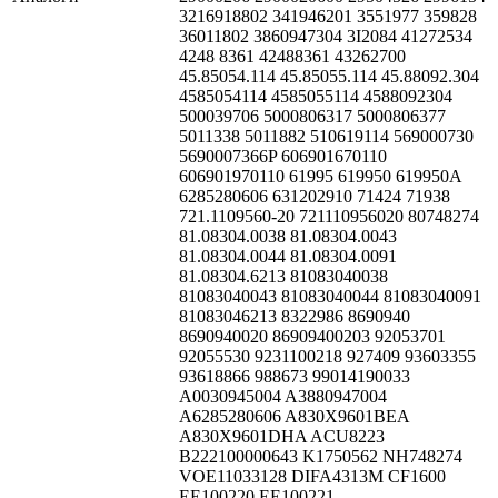
3216918802 341946201 3551977 359828
36011802 3860947304 3I2084 41272534
4248 8361 42488361 43262700
45.85054.114 45.85055.114 45.88092.304
4585054114 4585055114 4588092304
500039706 5000806317 5000806377
5011338 5011882 510619114 569000730
5690007366P 606901670110
606901970110 61995 619950 619950A
6285280606 631202910 71424 71938
721.1109560-20 721110956020 80748274
81.08304.0038 81.08304.0043
81.08304.0044 81.08304.0091
81.08304.6213 81083040038
81083040043 81083040044 81083040091
81083046213 8322986 8690940
8690940020 86909400203 92053701
92055530 9231100218 927409 93603355
93618866 988673 99014190033
A0030945004 A3880947004
A6285280606 A830X9601BEA
A830X9601DHA ACU8223
B222100000643 K1750562 NH748274
VOE11033128 DIFA4313M CF1600
EE100220 EE100221