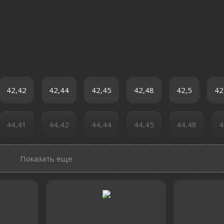
42,42
42,44
42,45
42,48
42,5
42
44,41
44,42
44,44
44,45
44,48
4
Показать еще
64,41
64,42
64,44
64,45
64,47
6
66,4
66,41
66,42
66,44
66,45
6