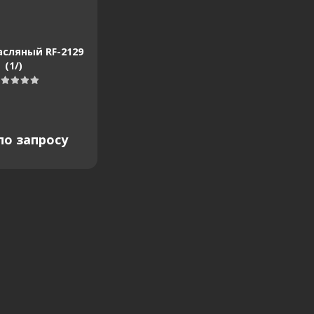
сляный RF-2129
(1/)
по запросу