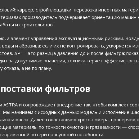
словий: карьер, стройплощадки, перевозка инертных матери
материалах производитель подчеркивает ориентацию машин 
аботы и строительство.
ю, а элемент управления эксплуатационными рисками. Воздух
воды и абразива; если их не контролировать, ускоряется изн
тоев. ΔР — это разница давления до и после фильтра: показ
одит за допустимые значения, техника теряет эффективность
отказа, а не по плану.
а поставки фильтров
ки ASTRA и сопровождает внедрение так, чтобы комплект соо
 Мы начинаем с исходных данных: модель и исполнение шасс
лива и масла. Далее сопоставляем кросс-номера, проверяем
ющие материалы по тонкости очистки и грязеемкости — спос
девременной потери пропускной способности.