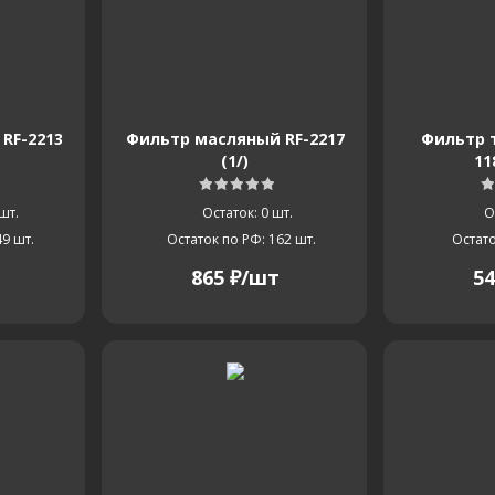
84,4
84,41
84,42
84,44
84,45
8
86,42
86,44
86,45
86,48
86,5
86,
RF-2213
Фильтр масляный RF-2217
Фильтр 
88,52
88,54
88,56
(1/)
11
шт.
Остаток: 0
шт.
О
49
шт.
Остаток по РФ: 162
шт.
Остато
865
₽
/шт
54