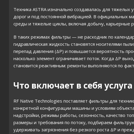
Техника ASTRA изначально создавалась для тяжелых у
дорог и под постоянной вибрацией. В официальных 
среды и тяжелые циклы, включая добычу, карьерные р
В таких режимах фильтры — не расходник по календар
гидравлическая жидкость становятся носителями пыли, 
перепад давления (ΔР) и повышается вероятность прос
насколько элемент ограничивает поток. Когда ΔР вых
становится реактивным: ремонты выполняются по факту 
Что включает в себя услуг
RF Native Technologies поставляет фильтры для техни
конкретной конфигурации машины и условиям объекта.
надстройки, режимы работы, сезонность, качество топ
размеры и требования по потоку, подбираем фильтру
удерживать загрязнения без резкого роста ΔР и преж