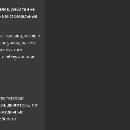
алов, работа вне
на экстремальные
, топливо, масло и
ос узлов, растет
атель того,
, а обслуживание
тветствовал
и, двигатель, тип
 посадочные
обности