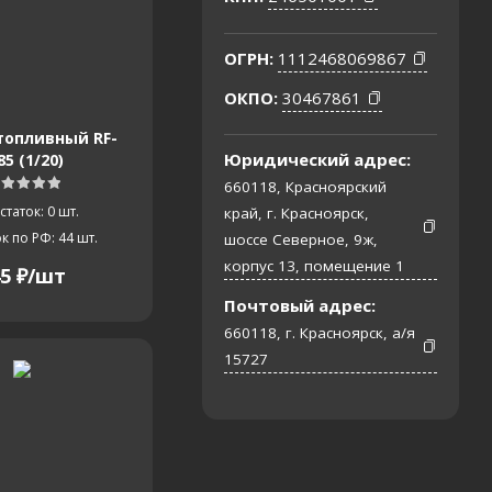
4,47
84,48
ОГРН:
1112468069867
52
86,54
ОКПО:
30467861
топливный RF-
Юридический адрес:
85 (1/20)
660118, Красноярский
статок: 0
шт.
край, г. Красноярск,
к по РФ: 44
шт.
шоссе Северное, 9ж,
корпус 13, помещение 1
5
₽
/шт
Почтовый адрес:
660118, г. Красноярск, а/я
15727