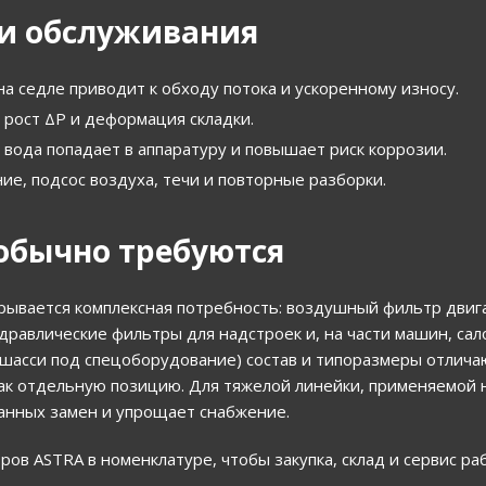
и обслуживания
а седле приводит к обходу потока и ускоренному износу.
 рост ΔР и деформация складки.
вода попадает в аппаратуру и повышает риск коррозии.
е, подсос воздуха, течи и повторные разборки.
обычно требуются
рывается комплексная потребность: воздушный фильтр двиг
идравлические фильтры для надстроек и, на части машин, са
, шасси под спецоборудование) состав и типоразмеры отлича
как отдельную позицию. Для тяжелой линейки, применяемой 
ванных замен и упрощает снабжение.
ов ASTRA в номенклатуре, чтобы закупка, склад и сервис ра