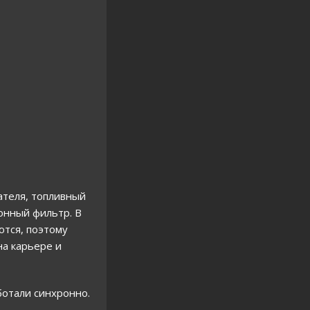
ателя, топливный
лонный фильтр. В
ются, поэтому
на карьере и
ботали синхронно.