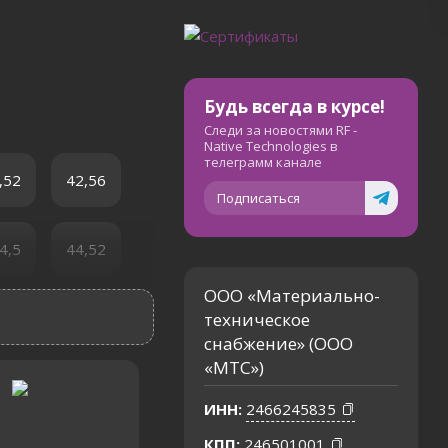
Будь всегда в курсе!
Следи за новостями RF -
Native Technologies в
телеграмм канале
,52
42,56
Подписаться
4,5
44,52
ООО «Материально-
4,48
64,5
техническое
снабжение» (ООО
«МТС»)
6,48
66,5
ИНН:
2466245835
КПП:
246501001