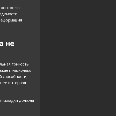
о контролю
ходимости
 деформация
а не
льная тонкость
ажает, насколько
й способности,
ьнее интервал
ия складки должны