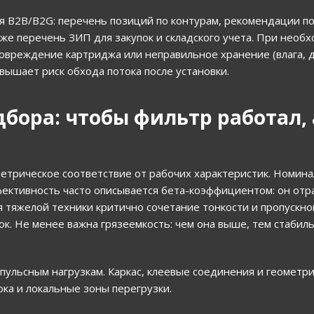
ля B2B/В2G: перечень позиций по контурам, рекомендации п
кже перечень ЗИП для закупок и складского учета. При необ
 повреждение картриджа или неправильное хранение (влага,
овышает риск обхода потока после установки.
бора: чтобы фильтр работал, 
етрическое соответствие от рабочих характеристик. Номина
фективность часто описывается бета-коэффициентом: он отр
 тяжелой техники критично сочетание тонкости и пропускно
ок. Не менее важна грязеемкость: чем она выше, тем стабил
ульсным нагрузкам. Каркас, клеевые соединения и геометр
ока и локальные зоны перегрузки.