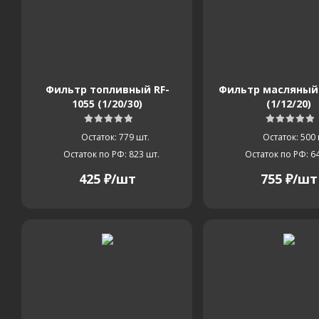
66,52
66,54
66,56
84,36
84,38
84,5
84,52
84,54
84,56
86,4
Фильтр топливный RF-
Фильтр масляный 
86,56
1055 (1/20/30)
88,44
88,45
88,48
(1/12/20)
88,5
Остаток: 779
шт.
Остаток: 500
Остаток по РФ: 823
шт.
Остаток по РФ: 6
425
₽
/шт
755
₽
/шт