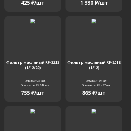
425
₽
/шт
1 330
₽
/шт
78231 Dozer
79220
79220-01
79220-02
9
A
B
D
E
F
GE
H
I
K
R
Фильтр масляный RF-2213
Фильтр масляный RF-2018
(1/12/20)
(1/12)
Остаток: 500
шт.
Остаток: 149
шт.
Остаток по РФ: 649
шт.
Остаток по РФ: 427
шт.
755
₽
/шт
865
₽
/шт