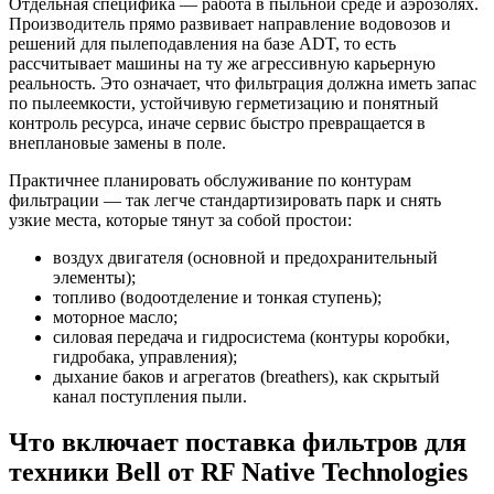
Отдельная специфика — работа в пыльной среде и аэрозолях.
Производитель прямо развивает направление водовозов и
решений для пылеподавления на базе ADT, то есть
рассчитывает машины на ту же агрессивную карьерную
реальность. Это означает, что фильтрация должна иметь запас
по пылеемкости, устойчивую герметизацию и понятный
контроль ресурса, иначе сервис быстро превращается в
внеплановые замены в поле.
Практичнее планировать обслуживание по контурам
фильтрации — так легче стандартизировать парк и снять
узкие места, которые тянут за собой простои:
воздух двигателя (основной и предохранительный
элементы);
топливо (водоотделение и тонкая ступень);
моторное масло;
силовая передача и гидросистема (контуры коробки,
гидробака, управления);
дыхание баков и агрегатов (breathers), как скрытый
канал поступления пыли.
Что включает поставка фильтров для
техники Bell от RF Native Technologies