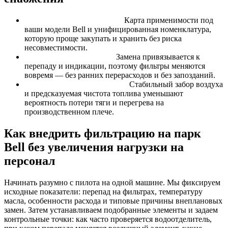
Единый стандарт на парк.
Карта применимости под
ваши модели Bell и унифицированная номенклатура,
которую проще закупать и хранить без риска
несовместимости.
Контроль по состоянию.
Замена привязывается к
перепаду и индикации, поэтому фильтры меняются
вовремя — без ранних перерасходов и без запозданий.
Снижение рисков простоев.
Стабильный забор воздуха
и предсказуемая чистота топлива уменьшают
вероятность потери тяги и перегрева на
производственном плече.
Как внедрить фильтрацию на парк
Bell без увеличения нагрузки на
персонал
Начинать разумно с пилота на одной машине. Мы фиксируем
исходные показатели: перепад на фильтрах, температуру
масла, особенности расхода и типовые причины внеплановых
замен. Затем устанавливаем подобранные элементы и задаем
контрольные точки: как часто проверяется водоотделитель,