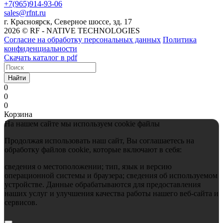
+7(965)914-93-06
sales@rfnt.ru
г. Красноярск, Северное шоссе, зд. 17
2026 © RF - NATIVE TECHNOLOGIES
Согласие на обработку персональных данных
Политика
конфиденциальности
Скачать каталог в pdf
Найти
0
0
0
Корзина
На нашем сайте мы используем cookie файлы
Продолжая использовать наш сайт, Вы соглашаетесь на
обработку файлов cookie, которые включают в себя:
сведения о местоположении; тип, язык и версию
операционной системы и браузера; сведения об используемом
устройстве. Данные обрабатываются для предоставления
наших услуг и улучшения качества работы нашего веб-сайта и
сервисов.