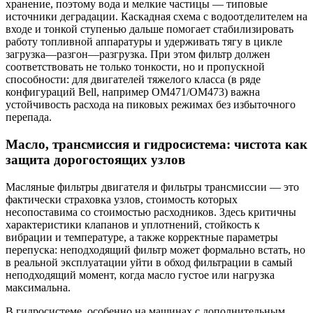
хранение, поэтому вода и мелкие частицы — типовые
источники деградации. Каскадная схема с водоотделителем на
входе и тонкой ступенью дальше помогает стабилизировать
работу топливной аппаратуры и удерживать тягу в цикле
загрузка—разгон—разгрузка. При этом фильтр должен
соответствовать не только тонкости, но и пропускной
способности: для двигателей тяжелого класса (в ряде
конфигураций Bell, например OM471/OM473) важна
устойчивость расхода на пиковых режимах без избыточного
перепада.
Масло, трансмиссия и гидросистема: чистота как
защита дорогостоящих узлов
Масляные фильтры двигателя и фильтры трансмиссии — это
фактически страховка узлов, стоимость которых
несопоставима со стоимостью расходников. Здесь критичны
характеристики клапанов и уплотнений, стойкость к
вибрации и температуре, а также корректные параметры
перепуска: неподходящий фильтр может формально встать, но
в реальной эксплуатации уйти в обход фильтрации в самый
неподходящий момент, когда масло густое или нагрузка
максимальна.
В гидросистеме, особенно на машинах с дополнительным