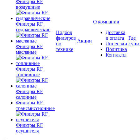
Фильтры RF
воздушные
О компании
Фильтры RF
гидравлические
Подбор
Доставка
фильтров
и оплата
Где
Акции
по
Лицензии
купи
Фильтры RF
технике
Политика
масляные
Контакты
Фильтры RF
топливные
Фильтры RF
салонные
Фильтры RF
трансмиссионные
Фильтры RF
осушителя