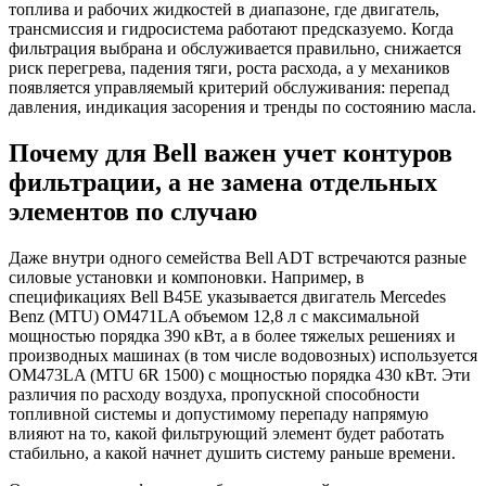
топлива и рабочих жидкостей в диапазоне, где двигатель,
трансмиссия и гидросистема работают предсказуемо. Когда
фильтрация выбрана и обслуживается правильно, снижается
риск перегрева, падения тяги, роста расхода, а у механиков
появляется управляемый критерий обслуживания: перепад
давления, индикация засорения и тренды по состоянию масла.
Почему для Bell важен учет контуров
фильтрации, а не замена отдельных
элементов по случаю
Даже внутри одного семейства Bell ADT встречаются разные
силовые установки и компоновки. Например, в
спецификациях Bell B45E указывается двигатель Mercedes
Benz (MTU) OM471LA объемом 12,8 л с максимальной
мощностью порядка 390 кВт, а в более тяжелых решениях и
производных машинах (в том числе водовозных) используется
OM473LA (MTU 6R 1500) с мощностью порядка 430 кВт. Эти
различия по расходу воздуха, пропускной способности
топливной системы и допустимому перепаду напрямую
влияют на то, какой фильтрующий элемент будет работать
стабильно, а какой начнет душить систему раньше времени.