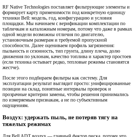
RF Native Technologies поставляет фильтрующие элементы и
формирует карту применимости под конкретную единицу
техники Bell: модель, год, конфигурацию и условия
площадки. Мы начинаем с верификации комплектации по
табличкам и каталожным номерам, потому что даже в рамках
одной модели возможны отличия по двигателю,
установочным размерам и требуемой пропускной
способности. Далее оцениваем профиль загрязнения:
пыльность и сезонность, тип грунта, длину плеча, долю
движения по уклонам, качество топлива и характер простоев
(если техника остывает редко, тепловые режимы становятся
жестче).
После этого подбираем фильтры как систему. Для
эксплуатации результат выглядит просто: унифицированные
позиции на склад, понятные интервалы проверок и
прозрачные критерии замены, чтобы решения принимались
по измеряемым признакам, а не по субъективным
ощущениям.
Воздух: удержать пыль, не потеряв тягу на
тяжелых режимах
Для Bell ADT воздух — главный фактор риска, потому что