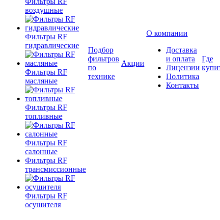
Фильтры RF
воздушные
О компании
Фильтры RF
гидравлические
Подбор
Доставка
фильтров
и оплата
Где
Акции
по
Лицензии
купи
Фильтры RF
технике
Политика
масляные
Контакты
Фильтры RF
топливные
Фильтры RF
салонные
Фильтры RF
трансмиссионные
Фильтры RF
осушителя