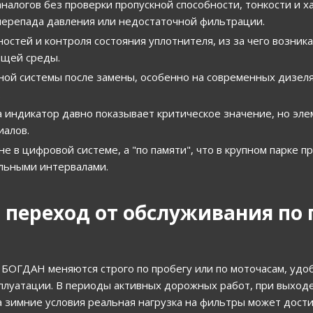
алогов без проверки пропускной способности, тонкости и х
 перепада давления или недостаточной фильтрации.
стей и контроля состояния уплотнителя, из за чего возника
ющей среды.
ой системы после замены, особенно на современных дизеля
.
а индикатор давно показывает критическое значение, но эле
иалов.
е в цифровой системе, а "по памяти", что в крупном парке п
альными интервалами.
 переход от обслуживания по 
 БОГДАН меняются строго по пробегу или по моточасам, удо
сплуатации. В периоды активных дорожных работ, при выход
а зимние условия реальная нагрузка на фильтры может дост