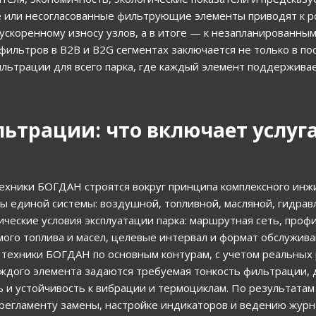
 или несогласованные фильтрующие элементы приводят к р
 ускоренному износу узлов, а в итоге — к незапланированны
ильтров в B2B и B2G сегментах заключается не только в по
льтрации для всего парка, где каждый элемент поддерживае
ьтрации: что включает услуга
цтехники БОГДАН строятся вокруг принципа комплексного инж
 единой системы: воздушной, топливной, масляной, гидрав
ческие условия эксплуатации парка: маршрутная сеть, проф
ого топлива и масел, целевые интервал и формат обслужива
 техники БОГДАН по основным контурам, с учетом реальных
каждого элемента задаются требуемая тонкость фильтрации,
 и устойчивость к вибрации и термоциклам. По результатам
регламенту замены, настройке индикаторов и ведению журн