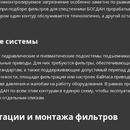
 неконтролируемое загрязнение особенно заметно по рывкам
es при подборе фильтров для спецтехники БОГДАН прорабаты
ором один контур обслуживается технологично, а другой ост
е системы
 гидравлические и пневматические подсистемы: подъемники
ельные приводы. Для них требуются фильтры, обеспечивающ
стандартам, а также поддерживающие допустимый перепад д
онкости, площади фильтрации или настроек байпаса приводи
ам давления и жалобам на работу оборудования. В рамках про
ДАН по всем этим контурам в единую схему, чтобы эксплуа
о отдельным спискам.
тации и монтажа фильтров