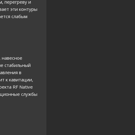
, перегреву и
вает эти контуры
ается слабым
, навесное
ие стабильный
авления в
т к кавитации,
екта RF Native
тационные службы