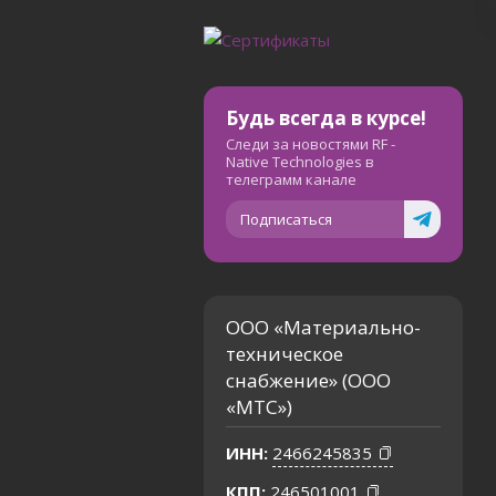
Будь всегда в курсе!
Следи за новостями RF -
Native Technologies в
телеграмм канале
Подписаться
ООО «Материально-
техническое
снабжение» (ООО
«МТС»)
ИНН:
2466245835
КПП:
246501001