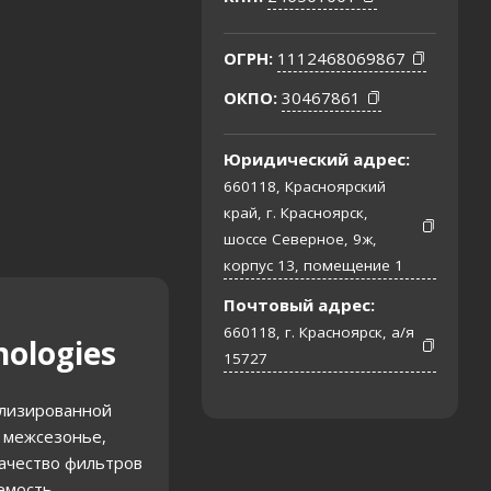
ОГРН:
1112468069867
ОКПО:
30467861
Юридический адрес:
660118, Красноярский
край, г. Красноярск,
шоссе Северное, 9ж,
корпус 13, помещение 1
Почтовый адрес:
660118, г. Красноярск, а/я
ologies
15727
ализированной
в межсезонье,
качество фильтров
уемость