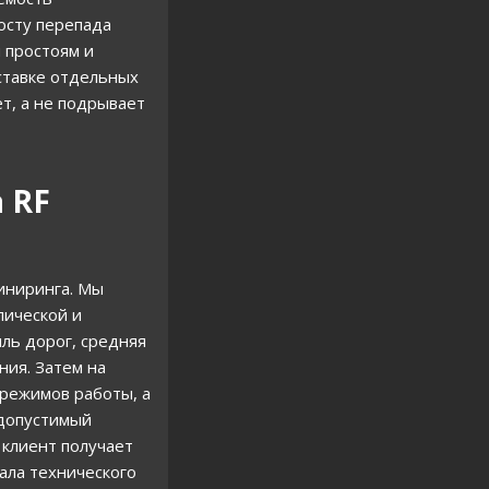
осту перепада
м простоям и
ставке отдельных
т, а не подрывает
 RF
иниринга. Мы
лической и
иль дорог, средняя
ния. Затем на
 режимов работы, а
 допустимый
 клиент получает
ала технического