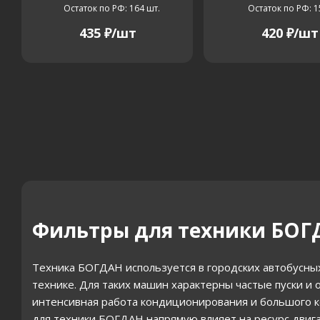
Остаток по РФ: 164
шт.
Остаток по РФ: 1
435
₽
/шт
420
₽
/шт
Фильтры для техники БОГД
Техника БОГДАН используется в городских автобусны
технике. Для таких машин характерны частые пуски и 
интенсивная работа кондиционирования и большого ко
для техники БОГДАН напрямую влияет на ресурс двига