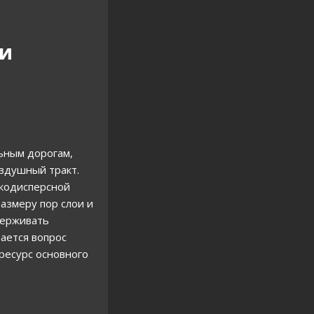
ки
ьным дорогам,
оздушный тракт.
лкодисперсной
азмеру пор слои и
держивать
ается вопрос
ресурс основного