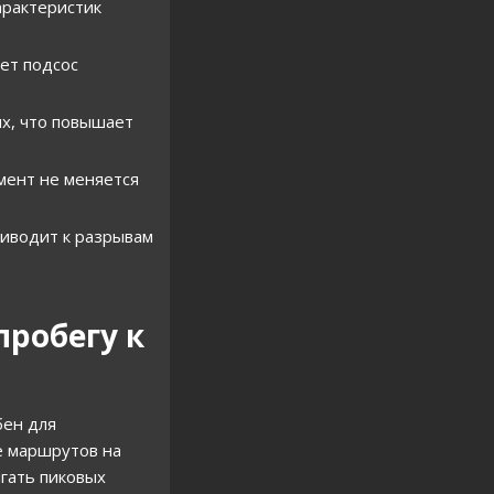
арактеристик
ет подсос
х, что повышает
мент не меняется
риводит к разрывам
пробегу к
бен для
е маршрутов на
игать пиковых