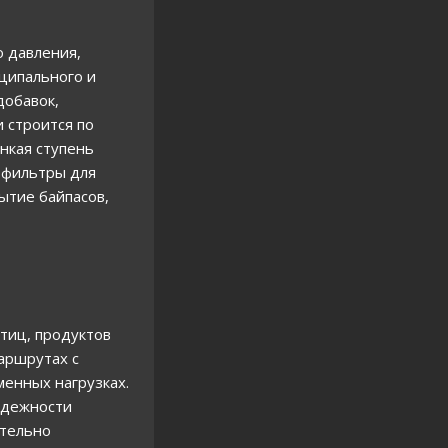
 давления,
иципального и
добавок,
 строится по
нкая ступень
 фильтры для
ытие байпасов,
тиц, продуктов
аршрутах с
менных нагрузках.
адежности
ительно