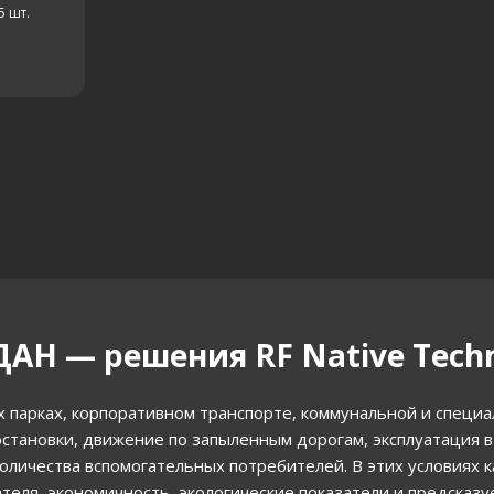
5
шт.
АН — решения RF Native Techn
х парках, корпоративном транспорте, коммунальной и специ
остановки, движение по запыленным дорогам, эксплуатация 
личества вспомогательных потребителей. В этих условиях 
теля, экономичность, экологические показатели и предсказ