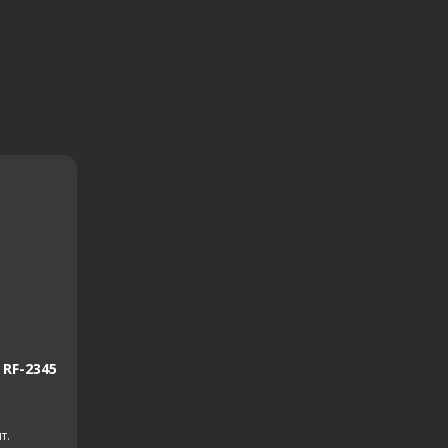
RF-2345
т.