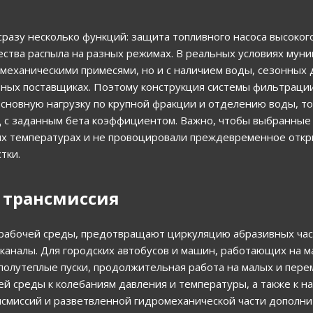
азу несколько функций: защита топливного насоса высокого
ества распыла на разных режимах. В реальных условиях мун
 механическими примесями, но и с наличием воды, сезонных 
ных поставщиках. Поэтому конструкция системы фильтрации
основную нагрузку по крупной фракции и отделению воды, то
ц с заданным бета коэффициентом. Важно, чтобы выбранные
х температурах и не провоцировали преждевременное откр
тки.
 трансмиссия
рабочей среды, предотвращают циркуляцию абразивных час
каналы. Для городских автобусов и машин, работающих на м
полутеплые пуски, продолжительная работа на малых и пере
й среды к колебаниям давления и температуры, а также к н
нсмиссий и разветвленной гидромеханической части дополн