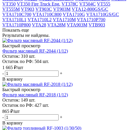
VT350
VT350 Fire Truck Eng.
VT378C
VT504C
VT555
VT555M
VT903
VT903C
VT903M
VTA12-800GS/GC
VTA1710C700
VTA1710C800
VTA1710G
VTA1710GS/GC
VTA1710L1
VTA1710L2
VTA1710M
VTA1710P700
VTA1710P800
VTA28
VTA28M
VTA903M
VTB903
Показать еще
Результаты не найдены.
Быстрый просмотр
Фильтр масляный RF-2044 (1/12)
Остаток: 310
шт.
Остаток по РФ: 504
шт.
1 665
₽
/шт
-
+
В корзину
Быстрый просмотр
Фильтр масляный RF-2018 (1/12)
Остаток: 149
шт.
Остаток по РФ: 427
шт.
865
₽
/шт
-
+
В корзину