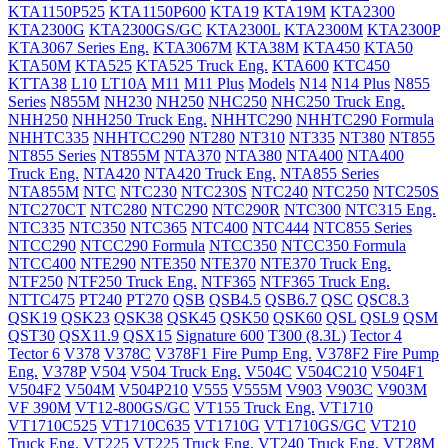
KTA1150P525
KTA1150P600
KTA19
KTA19M
KTA2300
KTA2300G
KTA2300GS/GC
KTA2300L
KTA2300M
KTA2300P
KTA3067 Series Eng.
KTA3067M
KTA38M
KTA450
KTA50
KTA50M
KTA525
KTA525 Truck Eng.
KTA600
KTC450
KTTA38
L10
LT10A
M11
M11 Plus
Models
N14
N14 Plus
N855
Series
N855M
NH230
NH250
NHC250
NHC250 Truck Eng.
NHH250
NHH250 Truck Eng.
NHHTC290
NHHTC290 Formula
NHHTC335
NHHTCC290
NT280
NT310
NT335
NT380
NT855
NT855 Series
NT855M
NTA370
NTA380
NTA400
NTA400
Truck Eng.
NTA420
NTA420 Truck Eng.
NTA855 Series
NTA855M
NTC
NTC230
NTC230S
NTC240
NTC250
NTC250S
NTC270CT
NTC280
NTC290
NTC290R
NTC300
NTC315 Eng.
NTC335
NTC350
NTC365
NTC400
NTC444
NTC855 Series
NTCC290
NTCC290 Formula
NTCC350
NTCC350 Formula
NTCC400
NTE290
NTE350
NTE370
NTE370 Truck Eng.
NTF250
NTF250 Truck Eng.
NTF365
NTF365 Truck Eng.
NTTC475
PT240
PT270
QSB
QSB4.5
QSB6.7
QSC
QSC8.3
QSK19
QSK23
QSK38
QSK45
QSK50
QSK60
QSL
QSL9
QSM
QST30
QSX11.9
QSX15
Signature 600
T300 (8.3L)
Tector 4
Tector 6
V378
V378C
V378F1 Fire Pump Eng.
V378F2 Fire Pump
Eng.
V378P
V504
V504 Truck Eng.
V504C
V504C210
V504F1
V504F2
V504M
V504P210
V555
V555M
V903
V903C
V903M
VF 390M
VT12-800GS/GC
VT155 Truck Eng.
VT1710
VT1710C525
VT1710C635
VT1710G
VT1710GS/GC
VT210
Truck Eng.
VT225
VT225 Truck Eng.
VT240 Truck Eng.
VT28M