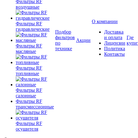
Фильтры RF
воздушные
О компании
Фильтры RF
гидравлические
Подбор
Доставка
фильтров
и оплата
Где
Акции
по
Лицензии
купи
Фильтры RF
технике
Политика
масляные
Контакты
Фильтры RF
топливные
Фильтры RF
салонные
Фильтры RF
трансмиссионные
Фильтры RF
осушителя