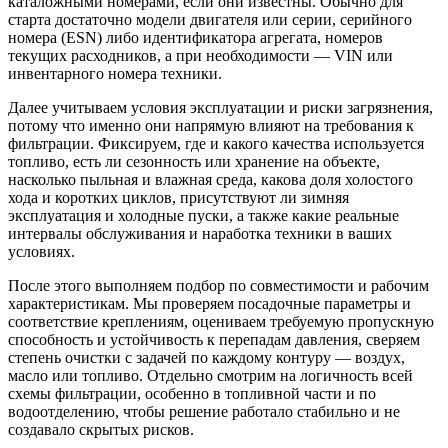
каталожными номерами, если они известны. Обычно для
старта достаточно модели двигателя или серии, серийного
номера (ESN) либо идентификатора агрегата, номеров
текущих расходников, а при необходимости — VIN или
инвентарного номера техники.
Далее учитываем условия эксплуатации и риски загрязнения,
потому что именно они напрямую влияют на требования к
фильтрации. Фиксируем, где и какого качества используется
топливо, есть ли сезонность или хранение на объекте,
насколько пыльная и влажная среда, какова доля холостого
хода и коротких циклов, присутствуют ли зимняя
эксплуатация и холодные пуски, а также какие реальные
интервалы обслуживания и наработка техники в ваших
условиях.
После этого выполняем подбор по совместимости и рабочим
характеристикам. Мы проверяем посадочные параметры и
соответствие креплениям, оцениваем требуемую пропускную
способность и устойчивость к перепадам давления, сверяем
степень очистки с задачей по каждому контуру — воздух,
масло или топливо. Отдельно смотрим на логичность всей
схемы фильтрации, особенно в топливной части и по
водоотделению, чтобы решение работало стабильно и не
создавало скрытых рисков.