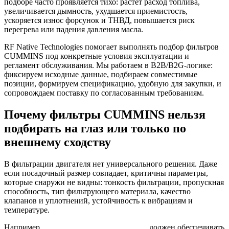
подборе часто проявляется тихо: растет расход топлива,
увеличивается дымность, ухудшается приемистость,
ускоряется износ форсунок и ТНВД, повышается риск
перегрева или падения давления масла.
RF Native Technologies помогает выполнять подбор фильтров
CUMMINS под конкретные условия эксплуатации и
регламент обслуживания. Мы работаем в B2B/B2G-логике:
фиксируем исходные данные, подбираем совместимые
позиции, формируем спецификацию, удобную для закупки, и
сопровождаем поставку по согласованным требованиям.
Почему фильтры CUMMINS нельзя
подбирать на глаз или только по
внешнему сходству
В фильтрации двигателя нет универсального решения. Даже
если посадочный размер совпадает, критичны параметры,
которые снаружи не видны: тонкость фильтрации, пропускная
способность, тип фильтрующего материала, качество
клапанов и уплотнений, устойчивость к вибрациям и
температуре.
Например,
масляный фильтр Cummins
должен обеспечивать