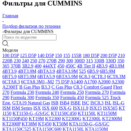
Фильтры для CUMMINS
Главная
-
Подбор фильтров по технике
-
Фильтры для CUMMINS
Модели
100 D5P
125 D5P
140 D5P
150
155
155B
180 D5P
200 D5P
210
220B
230
240
250
270
270B
290
300
300D
315
330B
330D
350
365
370B
3B2.9
400
444XT
450
450C
4B Tier II
4B3.9
4B3.9M
4BT3.9
4BT3.9M
4BTA3.9
4BTA3.9M
525
6B5.9
6B5.9M
6BT5.9
6BT5.9M
6BTA5.9
6BTA5.9M
6C8.3
6CT8.3
6CT8.3M
6CTA8.3
6CTA8.3M1,-M2
75 D5P
A1400
A1700
A2000
A2300
A2300T
B Gas Plus
B3.3
C Gas Plus
C8.3
Comfort Guard
Fleet
270
Formula 230
Formula 240
Formula 250
Formula 270
Formula
290
Formula 300
Formula 350
Formula 450
Formula 525 Truck
Eng.
GTA19 Natural Gas
ISB
ISB4
ISBE
ISC
ISC8.3
ISL
ISL-G
ISM
ISM Series
ISX
ISX 600
ISX-G
ISX11.9
ISX15
ISX565
KT
1150
KT1150-G,-GS/GC
KT1150C450
KT1150L
KT1150M
KT1150P450
KT19M
KT2300
KT2300G
KT2300L
KT2300M
KT2300P
KT38M
KT450
KT50M
KTA1150-G,-GS/GC
KTA1150C525
KTA1150C600
KTA1150L
KTA1150M