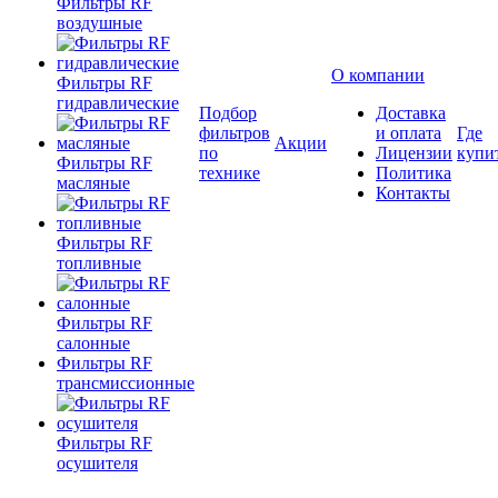
Фильтры RF
воздушные
О компании
Фильтры RF
гидравлические
Подбор
Доставка
фильтров
и оплата
Где
Акции
по
Лицензии
купи
Фильтры RF
технике
Политика
масляные
Контакты
Фильтры RF
топливные
Фильтры RF
салонные
Фильтры RF
трансмиссионные
Фильтры RF
осушителя