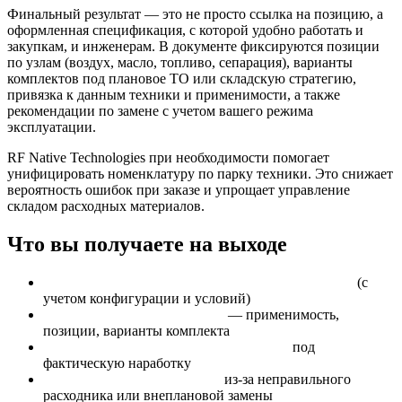
Финальный результат — это не просто ссылка на позицию, а
оформленная спецификация, с которой удобно работать и
закупкам, и инженерам. В документе фиксируются позиции
по узлам (воздух, масло, топливо, сепарация), варианты
комплектов под плановое ТО или складскую стратегию,
привязка к данным техники и применимости, а также
рекомендации по замене с учетом вашего режима
эксплуатации.
RF Native Technologies при необходимости помогает
унифицировать номенклатуру по парку техники. Это снижает
вероятность ошибок при заказе и упрощает управление
складом расходных материалов.
Что вы получаете на выходе
Подбор фильтров CUMMINS под вашу технику
(с
учетом конфигурации и условий)
Спецификация для закупки
— применимость,
позиции, варианты комплекта
Рекомендации по интервалам замены
под
фактическую наработку
Снижение рисков простоев
из-за неправильного
расходника или внеплановой замены