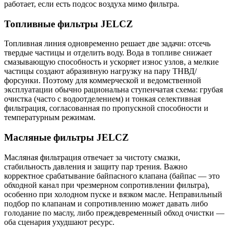
работает, если есть подсос воздуха мимо фильтра.
Топливные фильтры JELCZ
Топливная линия одновременно решает две задачи: отсечь
твердые частицы и отделить воду. Вода в топливе снижает
смазывающую способность и ускоряет износ узлов, а мелкие
частицы создают абразивную нагрузку на пару ТНВД/
форсунки. Поэтому для коммерческой и ведомственной
эксплуатации обычно рациональна ступенчатая схема: грубая
очистка (часто с водоотделением) и тонкая селективная
фильтрация, согласованная по пропускной способности и
температурным режимам.
Масляные фильтры JELCZ
Масляная фильтрация отвечает за чистоту смазки,
стабильность давления и защиту пар трения. Важно
корректное срабатывание байпасного клапана (байпас — это
обходной канал при чрезмерном сопротивлении фильтра),
особенно при холодном пуске и вязком масле. Неправильный
подбор по клапанам и сопротивлению может давать либо
голодание по маслу, либо преждевременный обход очистки —
оба сценария ухудшают ресурс.