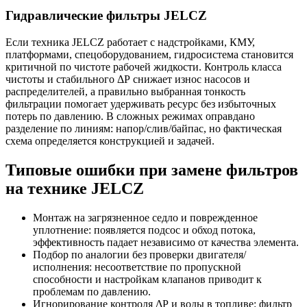
Гидравлические фильтры JELCZ
Если техника JELCZ работает с надстройками, КМУ,
платформами, спецоборудованием, гидросистема становится
критичной по чистоте рабочей жидкости. Контроль класса
чистоты и стабильного ΔР снижает износ насосов и
распределителей, а правильно выбранная тонкость
фильтрации помогает удерживать ресурс без избыточных
потерь по давлению. В сложных режимах оправдано
разделение по линиям: напор/слив/байпас, но фактическая
схема определяется конструкцией и задачей.
Типовые ошибки при замене фильтров
на технике JELCZ
Монтаж на загрязненное седло и поврежденное
уплотнение: появляется подсос и обход потока,
эффективность падает независимо от качества элемента.
Подбор по аналогии без проверки двигателя/
исполнения: несоответствие по пропускной
способности и настройкам клапанов приводит к
проблемам по давлению.
Игнорирование контроля ΔР и воды в топливе: фильтр