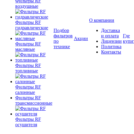
Фильтры RF
воздушные
О компании
Фильтры RF
гидравлические
Подбор
Доставка
фильтров
и оплата
Где
Акции
по
Лицензии
купи
Фильтры RF
технике
Политика
масляные
Контакты
Фильтры RF
топливные
Фильтры RF
салонные
Фильтры RF
трансмиссионные
Фильтры RF
осушителя