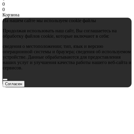
0
0
Корзина
На нашем сайте мы используем cookie файлы
Продолжая использовать наш сайт, Вы соглашаетесь на
обработку файлов cookie, которые включают в себя:
сведения о местоположении; тип, язык и версию
операционной системы и браузера; сведения об используемом
устройстве. Данные обрабатываются для предоставления
наших услуг и улучшения качества работы нашего веб-сайта и
сервисов.
Согласен