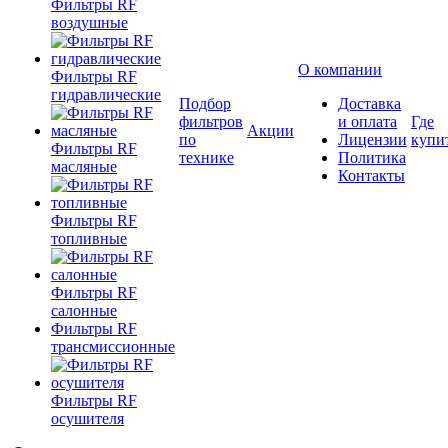
Фильтры RF
воздушные
О компании
Фильтры RF
гидравлические
Подбор
Доставка
фильтров
и оплата
Где
Акции
по
Лицензии
купи
Фильтры RF
технике
Политика
масляные
Контакты
Фильтры RF
топливные
Фильтры RF
салонные
Фильтры RF
трансмиссионные
Фильтры RF
осушителя