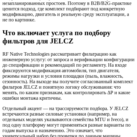
незапланированных простоев. Поэтому в B2B/B2G-практике
ценится подход, где комплект подбирают под конкретную
модификацию, двигатель и реальную среду эксплуатации, а
не по картинке.
Что включает услуга по подбору
фильтров для JELCZ
RF Native Technologies рассматривает фильтрацию как
инженерную услугу: от запроса и верификации конфигурации
до спецификации и рекомендаций по регламенту. На входе
фиксируются модификация автомобиля, тип двигателя,
режимы нагрузки и условия площадки (пыль, влажность,
сезонность). На выходе вы получите согласованный комплект
фильтров JELCZ и понятную логику обслуживания: что
менять, по каким признакам, как контролировать ΔР и какие
ошибки монтажа критичны.
Отдельный акцент — на трассируемости подбора. У JELCZ
встречаются разные силовые установки (например, на
отдельных моделях указываются семейства MTU и Iveco), и
под одну платформу могут применяться разные варианты по
годам выпуска и назначению. Это означает, что
универсальный набор без проверки по данным машины