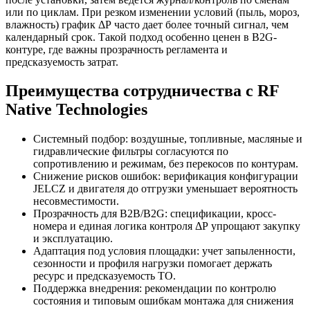
или по циклам. При резком изменении условий (пыль, мороз,
влажность) график ΔР часто дает более точный сигнал, чем
календарный срок. Такой подход особенно ценен в B2G-
контуре, где важны прозрачность регламента и
предсказуемость затрат.
Преимущества сотрудничества с RF
Native Technologies
Системный подбор: воздушные, топливные, масляные и
гидравлические фильтры согласуются по
сопротивлению и режимам, без перекосов по контурам.
Снижение рисков ошибок: верификация конфигурации
JELCZ и двигателя до отгрузки уменьшает вероятность
несовместимости.
Прозрачность для B2B/B2G: спецификации, кросс-
номера и единая логика контроля ΔР упрощают закупку
и эксплуатацию.
Адаптация под условия площадки: учет запыленности,
сезонности и профиля нагрузки помогает держать
ресурс и предсказуемость ТО.
Поддержка внедрения: рекомендации по контролю
состояния и типовым ошибкам монтажа для снижения