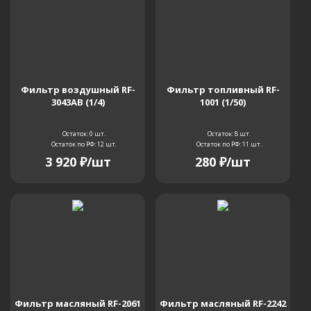
SK250-6E
SK250-8
SK250LC-6
SK250LC-6E
SK250LC, SK250NLC
Фильтр воздушный RF-
Фильтр топливный RF-
3043AB (1/4)
1001 (1/50)
SK25SR-2
SK260
SK260-9
Остаток: 0
шт.
Остаток: 8
шт.
Остаток по РФ: 12
шт.
Остаток по РФ: 11
шт.
SK260LC-8
SK270LC
SK290-6
3 920
₽
/шт
280
₽
/шт
SK290LC
SK295-9
SK300LC
SK300LC III
SK300LC IV
SK30SR-5
SK30UR-3
SK310 Mark III
Фильтр масляный RF-2061
Фильтр масляный RF-2242