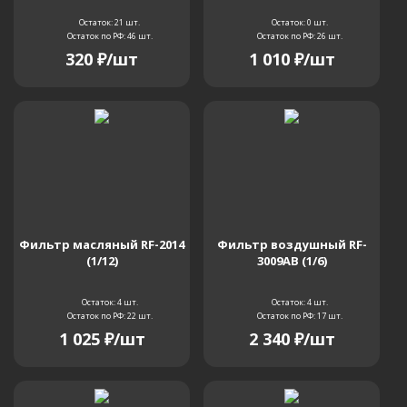
Остаток: 21
шт.
Остаток: 0
шт.
Остаток по РФ: 46
шт.
Остаток по РФ: 26
шт.
SK220 MKV Super
SK220LC
320
₽
/шт
1 010
₽
/шт
SK220LC MKV
SK220LC MKV Super
SK225SR
SK225SRLC
SK230
SK235
SK235SR
SK235SR-1E
SK235SR-2
Фильтр масляный RF-2014
Фильтр воздушный RF-
(1/12)
3009AB (1/6)
SK235SRLC
SK235SRLC-1E
SK235SRLC-2
Остаток: 4
шт.
Остаток: 4
шт.
Остаток по РФ: 22
шт.
Остаток по РФ: 17
шт.
1 025
₽
/шт
2 340
₽
/шт
SK250 MKVI
SK250 MKVI Super
Sk250-6