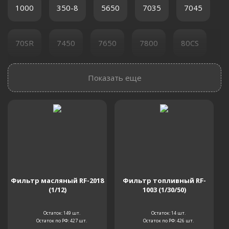
1000
350-8
5650
7035
7045
70SR
7450
7650
7800
80CS
Показать еще
907LC
Acera SK100
Acera SK200-2
BM500
CK1000
CK2000
ED150
ED180
ED195 Blade Runner
K220LCIII
Фильтр масляный RF-2018
Фильтр топливный RF-
K903B
K903C
K903II
K904C
(1/12)
1003 (1/30/50)
Остаток: 149
шт.
Остаток: 14
шт.
K904II
K904LCII
K905LC II
K907C
Остаток по РФ: 427
шт.
Остаток по РФ: 426
шт.