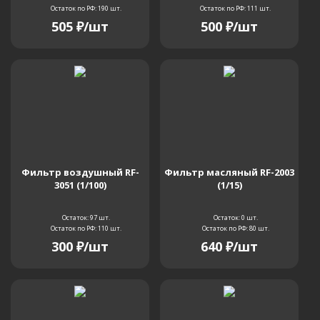
Остаток по РФ: 190
шт.
Остаток по РФ: 111
шт.
505
₽
/шт
500
₽
/шт
SK115SRDZ-1E
SK120 MKV
SK120 MKV Super
SK120LC
SK125SR
SK130UR
SK1350
SK135SR
Фильтр воздушный RF-
Фильтр масляный RF-2003
SK135SR-1E
SK135SRLC-1E
SK13SR
3051 (1/100)
(1/15)
Остаток: 97
шт.
Остаток: 0
шт.
Остаток по РФ: 110
шт.
Остаток по РФ: 80
шт.
SK150LC
SK15SR
SK160IV
300
₽
/шт
640
₽
/шт
SK16MSR Excavator
SK200
SK200 III