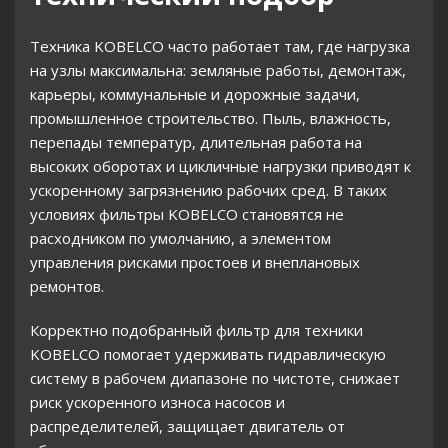
SK480LC-8
SK50SR-5
SK50UR-3
Техника KOBELCO часто работает там, где нагрузка
на узлы максимальна: земляные работы, демонтаж,
SK60
SK60 III
SK60 IV
SK60 MKIII
карьеры, коммунальные и дорожные задачи,
промышленное строительство. Пыль, влажность,
перепады температур, длительная работа на
SK60 MKV
SK60 MKV Super
SK70SR
высоких оборотах и цикличные нагрузки приводят к
ускоренному загрязнению рабочих сред. В таких
условиях фильтры KOBELCO становятся не
SK70SR-1E
SK70SR-1ES
SK70SR-2
расходником по умолчанию, а элементом
управления рисками простоев и внеплановых
ремонтов.
SK75UR-1
SK75UR-2
SK75UR-3
Корректно подобранный фильтр для техники
KOBELCO помогает удерживать гидравлическую
SK80CS
SK80CS-1E
SK80MSR
систему в рабочем диапазоне по чистоте, снижает
риск ускоренного износа насосов и
распределителей, защищает двигатель от
SK80MSR-1E
SK80MSR-1ES
SK80MSR-2