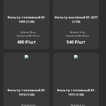
LK700
RK200
SK007
SK007-2
Фильтр топливный RF-
Фильтр масляный RF-2077
SK007-3
SK013
SK014
SK015
1005 (1/20)
(1/20)
Остаток: 28
шт.
Остаток: 16
шт.
SK020
SK025
SK025-2
SK027
Остаток по РФ: 197
шт.
Остаток по РФ: 194
шт.
480
₽
/шт
540
₽
/шт
SK035
SK04-2
SK040
SK04L-2
SK100
SK100 III
SK100 MKIII
SK100 MKV
SK100 MKV Super
Фильтр топливный RF-
Фильтр топливный RF-
1016 (1/20)
1015 (1/20)
SK115DZLC
SK115SR
SK115SRDZ
Остаток: 0
шт.
Остаток: 0
шт.