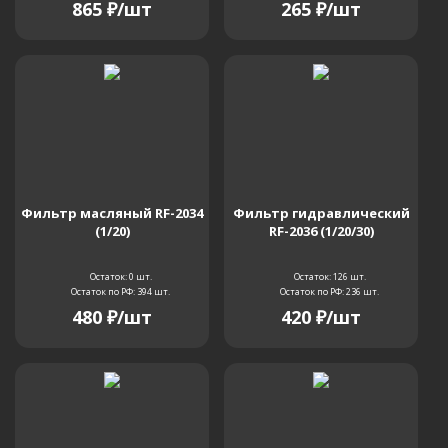
865
₽
/шт
265
₽
/шт
K907D
K907LCII
K909
K909A
K909LC II
K912A
K912ALC
K912LC II
K914
K916
K916LC
Фильтр масляный RF-2034
Фильтр гидравлический
(1/20)
RF-2036 (1/20/30)
K916LC II
K935
K975
LK1150
Остаток: 0
шт.
Остаток: 126
шт.
Остаток по РФ: 394
шт.
Остаток по РФ: 236
шт.
480
₽
/шт
420
₽
/шт
LK1500
LK1500A
LK200
LK350
LK450
LK550 II
LK600
LK650