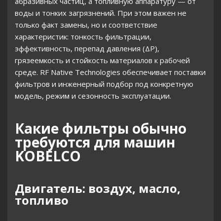
абразивных частиц, а топливную аппаратуру — от
воды и тонких загрязнений. При этом важен не
только факт замены, но и соответствие
SK95UR
SL13000
WLK15
WLK20
характеристик: тонкость фильтрации,
эффективность, перепад давления (ΔP),
грязеемкость и стойкость материалов к рабочей
WLK35
WLK45
среде. RF Native Technologies обеспечивает поставки
фильтров и инженерный подбор под конкретную
модель, режим и сезонность эксплуатации.
Какие фильтры обычно
требуются для машин
KOBELCO
Двигатель: воздух, масло,
топливо