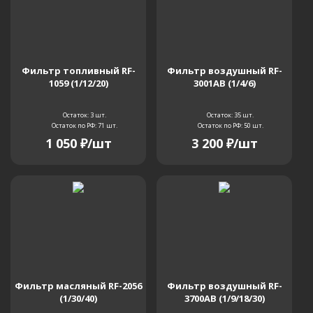
SK200 MKV
SK200 MKV Super
SK200-3
SK200-8
SK200LC
SK200LC III
Фильтр топливный RF-
Фильтр воздушный RF-
1059 (1/12/20)
3001AB (1/4/6)
SK200SR
SK200SRLC-1S
SK20SR-2
Остаток: 3
шт.
Остаток: 35
шт.
Остаток по РФ: 71
шт.
Остаток по РФ: 50
шт.
1 050
₽
/шт
3 200
₽
/шт
SK20SR-5
SK210 MKVI Super
SK210-6
SK210-6E
SK210LC
SK210LC-6
SK210LC-6E
SK210LC-8
SK210MKVI
Фильтр масляный RF-2056
Фильтр воздушный RF-
(1/30/40)
3700AB (1/9/18/30)
SK210NLC
SK220 III
SK220 MKV